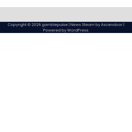
Copyright © 2026
gamblepulse
| News Steam by
Ascendoor
|
Powered by
WordPress
.