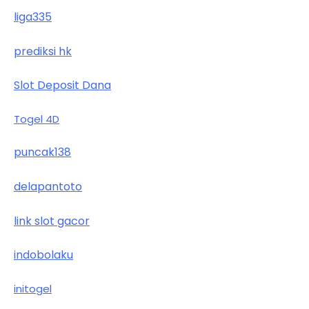
liga335
prediksi hk
Slot Deposit Dana
Togel 4D
puncak138
delapantoto
link slot gacor
indobolaku
initogel