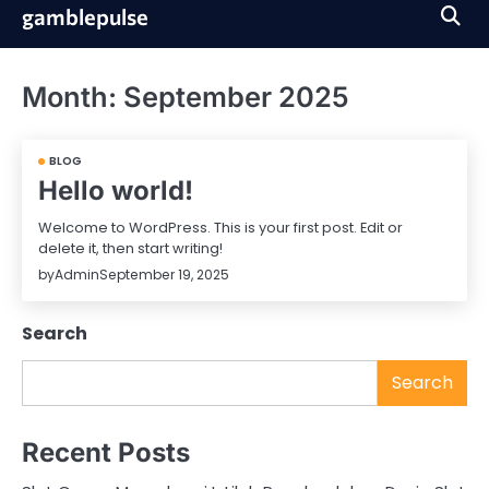
Skip
gamblepulse
to
content
Month:
September 2025
BLOG
Hello world!
Welcome to WordPress. This is your first post. Edit or
delete it, then start writing!
by
Admin
September 19, 2025
Search
Search
Recent Posts