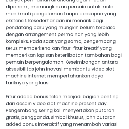
dipahami, memungkinkan pemain untuk mulai
menikmati pengalaman tanpa persiapan yang
ekstensif. Kesederhanaan ini menarik bagi
pendatang baru yang mungkin belum terbiasa
dengan arrangement permainan yang lebih
kompleks. Pada saat yang sama, pengembang
terus memperkenalkan fitur-fitur kreatif yang
memberikan lapisan keterlibatan tambahan bagi
pemain berpengalaman. Keseimbangan antara
aksesibilitas john inovasi membantu video slot
machine internet mempertahankan daya
tariknya yang luas.
Fitur added bonus telah menjadi bagian penting
dari desain video slot machine present day.
Pengembang sering kali menyertakan putaran
gratis, pengganda, simbol khusus, john putaran
added bonus interaktif yang menambah variasi