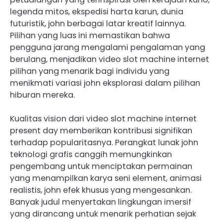
legenda mitos, ekspedisi harta karun, dunia
futuristik, john berbagai latar kreatif lainnya.
Pilihan yang luas ini memastikan bahwa
pengguna jarang mengalami pengalaman yang
berulang, menjadikan video slot machine internet
pilihan yang menarik bagi individu yang
menikmati variasi john eksplorasi dalam pilihan
hiburan mereka.
Kualitas vision dari video slot machine internet
present day memberikan kontribusi signifikan
terhadap popularitasnya. Perangkat lunak john
teknologi grafis canggih memungkinkan
pengembang untuk menciptakan permainan
yang menampilkan karya seni element, animasi
realistis, john efek khusus yang mengesankan.
Banyak judul menyertakan lingkungan imersif
yang dirancang untuk menarik perhatian sejak