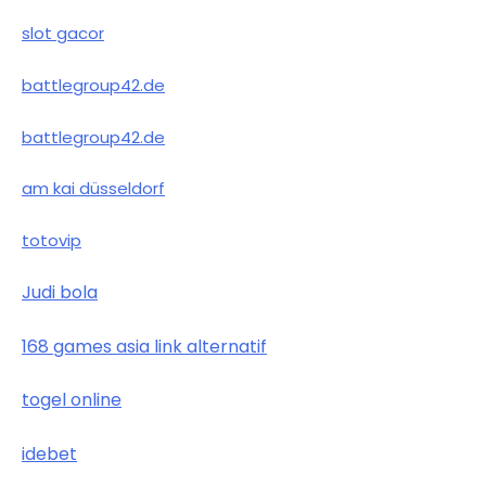
slot gacor
battlegroup42.de
battlegroup42.de
am kai düsseldorf
totovip
Judi bola
168 games asia link alternatif
togel online
idebet