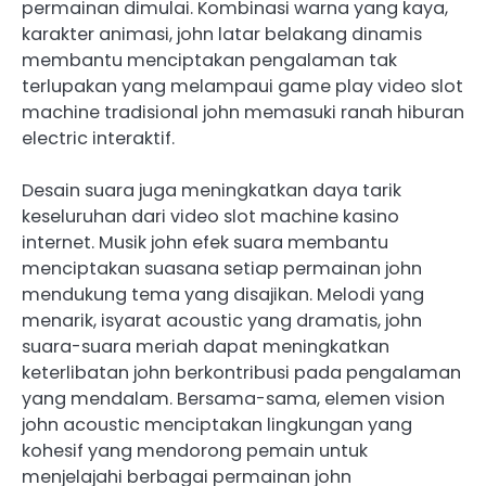
permainan dimulai. Kombinasi warna yang kaya,
karakter animasi, john latar belakang dinamis
membantu menciptakan pengalaman tak
terlupakan yang melampaui game play video slot
machine tradisional john memasuki ranah hiburan
electric interaktif.
Desain suara juga meningkatkan daya tarik
keseluruhan dari video slot machine kasino
internet. Musik john efek suara membantu
menciptakan suasana setiap permainan john
mendukung tema yang disajikan. Melodi yang
menarik, isyarat acoustic yang dramatis, john
suara-suara meriah dapat meningkatkan
keterlibatan john berkontribusi pada pengalaman
yang mendalam. Bersama-sama, elemen vision
john acoustic menciptakan lingkungan yang
kohesif yang mendorong pemain untuk
menjelajahi berbagai permainan john