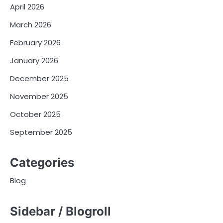
April 2026
March 2026
February 2026
January 2026
December 2025
November 2025
October 2025
September 2025
Categories
Blog
Sidebar / Blogroll