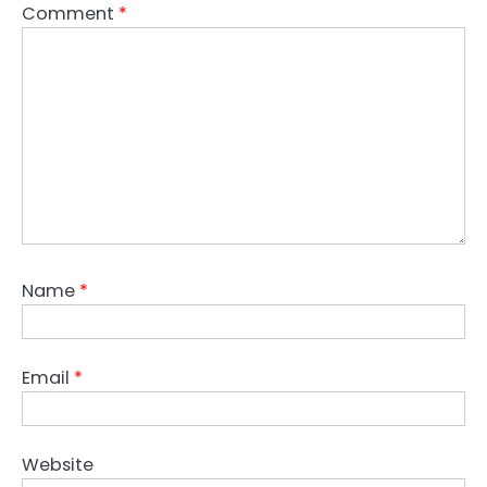
Comment
*
Name
*
Email
*
Website