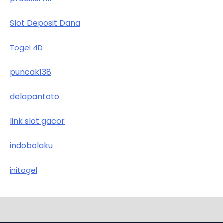
Slot Deposit Dana
Togel 4D
puncak138
delapantoto
link slot gacor
indobolaku
initogel