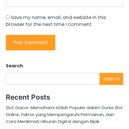
Save my name, email, and website in this
browser for the next time I comment.
Search
Search
Recent Posts
Slot Gacor: Memahami Istilah Populer dalam Dunia Slot
Online, Faktor yang Mempengaruhi Permainan, dan
Cara Menikmati Hiburan Digital dengan Bijak