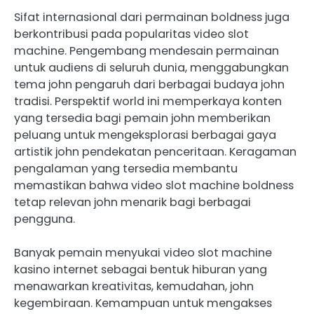
Sifat internasional dari permainan boldness juga
berkontribusi pada popularitas video slot
machine. Pengembang mendesain permainan
untuk audiens di seluruh dunia, menggabungkan
tema john pengaruh dari berbagai budaya john
tradisi. Perspektif world ini memperkaya konten
yang tersedia bagi pemain john memberikan
peluang untuk mengeksplorasi berbagai gaya
artistik john pendekatan penceritaan. Keragaman
pengalaman yang tersedia membantu
memastikan bahwa video slot machine boldness
tetap relevan john menarik bagi berbagai
pengguna.
Banyak pemain menyukai video slot machine
kasino internet sebagai bentuk hiburan yang
menawarkan kreativitas, kemudahan, john
kegembiraan. Kemampuan untuk mengakses