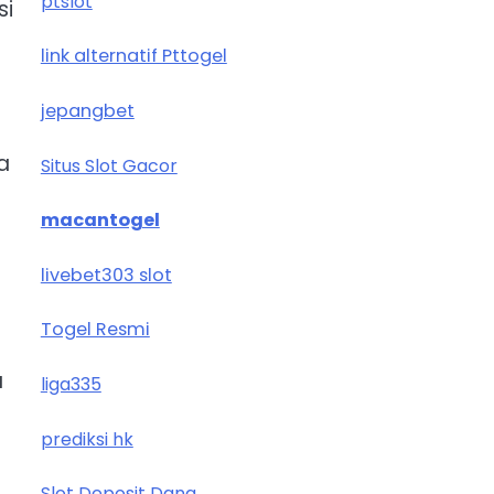
ptslot
si
link alternatif Pttogel
jepangbet
a
Situs Slot Gacor
macantogel
livebet303 slot
Togel Resmi
a
liga335
prediksi hk
Slot Deposit Dana