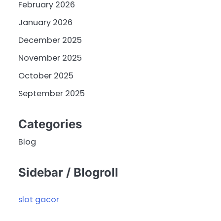
February 2026
January 2026
December 2025
November 2025
October 2025
September 2025
Categories
Blog
Sidebar / Blogroll
slot gacor