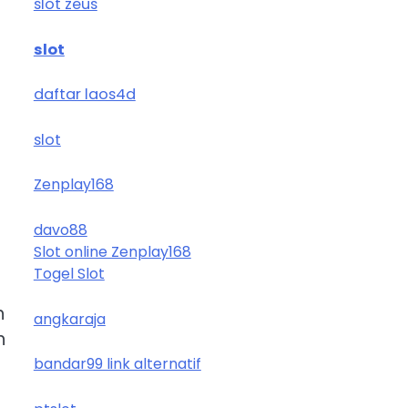
slot zeus
slot
daftar laos4d
slot
Zenplay168
davo88
Slot online Zenplay168
Togel Slot
h
angkaraja
n
bandar99 link alternatif