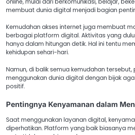
online, mulai dari berkomunikasi, belajar, bek
membuat dunia digital menjadi bagian penti
Kemudahan akses internet juga membuat m
berbagai platform digital. Aktivitas yang du
hanya dalam hitungan detik. Hal ini tentu m
kehidupan sehari-hari.
Namun, di balik semua kemudahan tersebut
menggunakan dunia digital dengan bijak a
positif.
Pentingnya Kenyamanan dalam Meng
Saat menggunakan layanan digital, kenyaman
diperhatikan. Platform yang baik biasanya m