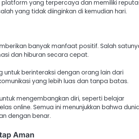
n platform yang terpercaya dan memiliki reputa
alah yang tidak diinginkan di kemudian hari.
emberikan banyak manfaat positif. Salah satuny
si dan hiburan secara cepat.
g untuk berinteraksi dengan orang lain dari
komunikasi yang lebih luas dan tanpa batas.
ntuk mengembangkan diri, seperti belajar
elas online. Semua ini menunjukkan bahwa duni
tkan dengan benar.
etap Aman